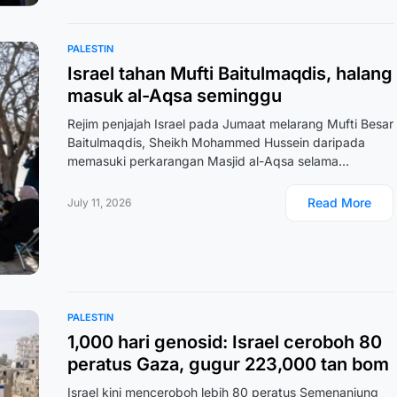
PALESTIN
Israel tahan Mufti Baitulmaqdis, halang
masuk al-Aqsa seminggu
Rejim penjajah Israel pada Jumaat melarang Mufti Besar
Baitulmaqdis, Sheikh Mohammed Hussein daripada
memasuki perkarangan Masjid al-Aqsa selama…
Read More
July 11, 2026
PALESTIN
1,000 hari genosid: Israel ceroboh 80
peratus Gaza, gugur 223,000 tan bom
Israel kini menceroboh lebih 80 peratus Semenanjung