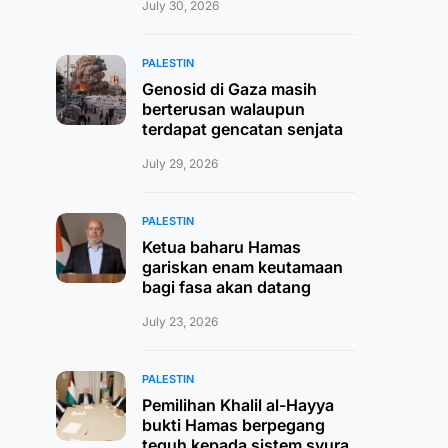
July 30, 2026
PALESTIN
Genosid di Gaza masih
berterusan walaupun
terdapat gencatan senjata
July 29, 2026
PALESTIN
Ketua baharu Hamas
gariskan enam keutamaan
bagi fasa akan datang
July 23, 2026
PALESTIN
Pemilihan Khalil al-Hayya
bukti Hamas berpegang
teguh kepada sistem syura