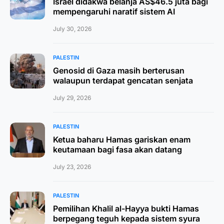
Israel didakwa belanja AS$46.5 juta bagi
mempengaruhi naratif sistem AI
July 30, 2026
PALESTIN
Genosid di Gaza masih berterusan
walaupun terdapat gencatan senjata
July 29, 2026
PALESTIN
Ketua baharu Hamas gariskan enam
keutamaan bagi fasa akan datang
July 23, 2026
PALESTIN
Pemilihan Khalil al-Hayya bukti Hamas
berpegang teguh kepada sistem syura