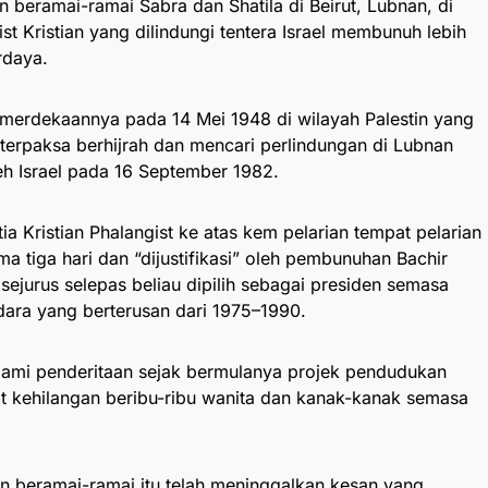
beramai-ramai Sabra dan Shatila di Beirut, Lubnan, di
st Kristian yang dilindungi tentera Israel membunuh lebih
rdaya.
emerdekaannya pada 14 Mei 1948 di wilayah Palestin yang
g terpaksa berhijrah dan mencari perlindungan di Lubnan
eh Israel pada 16 September 1982.
tia Kristian Phalangist ke atas kem pelarian tempat pelarian
ma tiga hari dan “dijustifikasi” oleh pembunuhan Bachir
sejurus selepas beliau dipilih sebagai presiden semasa
dara yang berterusan dari 1975–1990.
alami penderitaan sejak bermulanya projek pendudukan
at kehilangan beribu-ribu wanita dan kanak-kanak semasa
n beramai-ramai itu telah meninggalkan kesan yang