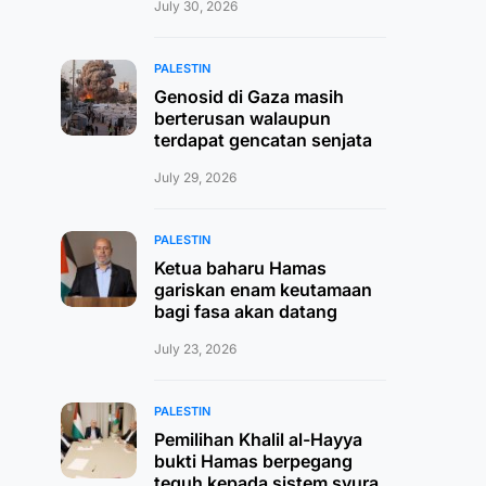
July 30, 2026
PALESTIN
Genosid di Gaza masih
berterusan walaupun
terdapat gencatan senjata
July 29, 2026
PALESTIN
Ketua baharu Hamas
gariskan enam keutamaan
bagi fasa akan datang
July 23, 2026
PALESTIN
Pemilihan Khalil al-Hayya
bukti Hamas berpegang
teguh kepada sistem syura