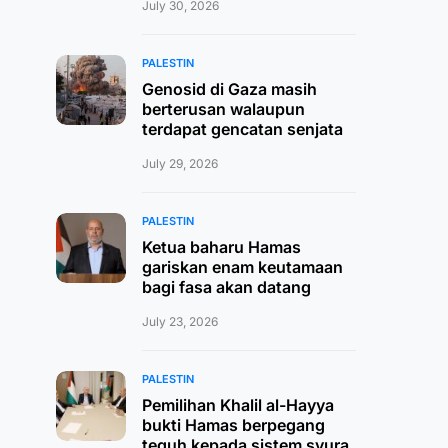
July 30, 2026
PALESTIN
Genosid di Gaza masih
berterusan walaupun
terdapat gencatan senjata
July 29, 2026
PALESTIN
Ketua baharu Hamas
gariskan enam keutamaan
bagi fasa akan datang
July 23, 2026
PALESTIN
Pemilihan Khalil al-Hayya
bukti Hamas berpegang
teguh kepada sistem syura