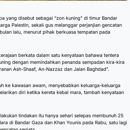
apa yang disebut sebagai “zon kuning” di timur Bandar
ga Palestin, sekali gus melanggar perjanjian gencatan
 bulan lalu, menurut pihak berkuasa tempatan pada
kerajaan berkata dalam satu kenyataan bahawa tentera
uning dengan memindahkan penanda sempadan kira-kira
ranan Ash-Shaaf, An-Nazzaz dan Jalan Baghdad”.
jauh ke kawasan awam, menyebabkan keluarga-keluarga
arikan diri ketika kereta kebal mara, tambah kenyataan
melakukan tindakan itu hanya sehari selepas membunuh 25
ara di Bandar Gaza dan Khan Younis pada Rabu, satu lagi
gencatan senjata.