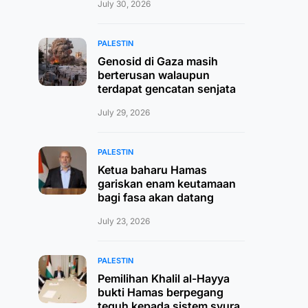
July 30, 2026
PALESTIN
Genosid di Gaza masih
berterusan walaupun
terdapat gencatan senjata
July 29, 2026
PALESTIN
Ketua baharu Hamas
gariskan enam keutamaan
bagi fasa akan datang
July 23, 2026
PALESTIN
Pemilihan Khalil al-Hayya
bukti Hamas berpegang
teguh kepada sistem syura