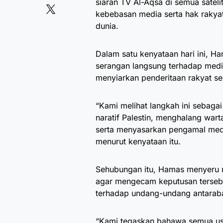
siaran TV Al-Aqsa di semua satel
kebebasan media serta hak rakya
dunia.
Dalam satu kenyataan hari ini, 
serangan langsung terhadap medi
menyiarkan penderitaan rakyat ser
“Kami melihat langkah ini sebaga
naratif Palestin, menghalang wa
serta menyasarkan pengamal media
menurut kenyataan itu.
Sehubungan itu, Hamas menyeru m
agar mengecam keputusan tersebu
terhadap undang-undang antaraba
“Kami tegaskan bahawa semua us