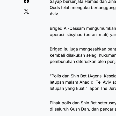
Sayap bersenjata Hamas dan Jihad
Quds telah mengaku bertanggungj
Aviv.
Briged Al-Qassam mengumumkan d
operasi istisyhad (berani mati) y
Briged itu juga mengesahkan baha
kembali dilakukan selagi hukuma
pembunuhan diteruskan oleh penja
“Polis dan Shin Bet (Agensi Kese
letupan malam Ahad di Tel Aviv a
letupan yang kuat,” lapor The Jer
Pihak polis dan Shin Bet seteru
di seluruh Gush Dan, dan pencaria