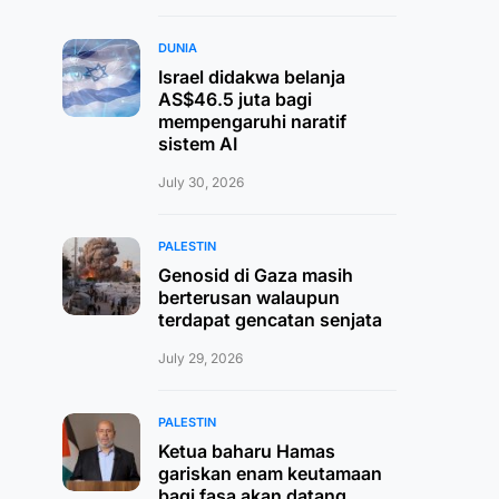
DUNIA
Israel didakwa belanja
AS$46.5 juta bagi
mempengaruhi naratif
sistem AI
July 30, 2026
PALESTIN
Genosid di Gaza masih
berterusan walaupun
terdapat gencatan senjata
July 29, 2026
PALESTIN
Ketua baharu Hamas
gariskan enam keutamaan
bagi fasa akan datang