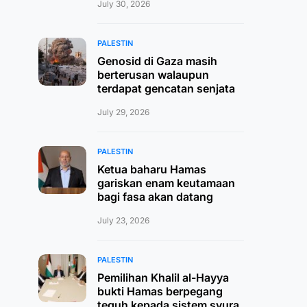
July 30, 2026
PALESTIN
Genosid di Gaza masih
berterusan walaupun
terdapat gencatan senjata
July 29, 2026
PALESTIN
Ketua baharu Hamas
gariskan enam keutamaan
bagi fasa akan datang
July 23, 2026
PALESTIN
Pemilihan Khalil al-Hayya
bukti Hamas berpegang
teguh kepada sistem syura