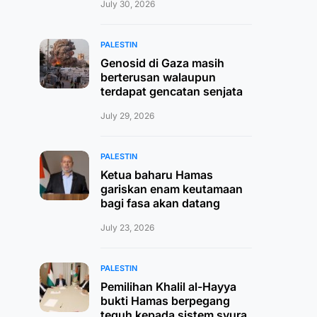
July 30, 2026
PALESTIN
Genosid di Gaza masih
berterusan walaupun
terdapat gencatan senjata
July 29, 2026
PALESTIN
Ketua baharu Hamas
gariskan enam keutamaan
bagi fasa akan datang
July 23, 2026
PALESTIN
Pemilihan Khalil al-Hayya
bukti Hamas berpegang
teguh kepada sistem syura