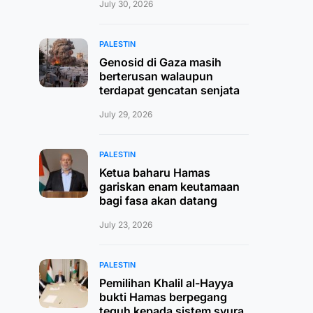
July 30, 2026
PALESTIN
Genosid di Gaza masih
berterusan walaupun
terdapat gencatan senjata
July 29, 2026
PALESTIN
Ketua baharu Hamas
gariskan enam keutamaan
bagi fasa akan datang
July 23, 2026
PALESTIN
Pemilihan Khalil al-Hayya
bukti Hamas berpegang
teguh kepada sistem syura