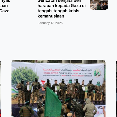
anyak
Gencatan senjata beri
iaan
harapan kepada Gaza di
 Gaza
tengah-tengah krisis
kemanusiaan
January 17, 2025