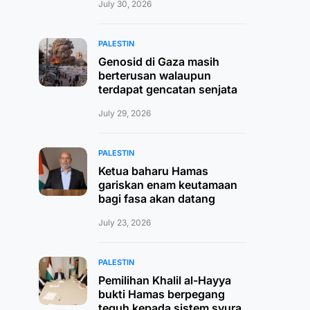
July 30, 2026
PALESTIN
Genosid di Gaza masih
berterusan walaupun
terdapat gencatan senjata
July 29, 2026
PALESTIN
Ketua baharu Hamas
gariskan enam keutamaan
bagi fasa akan datang
July 23, 2026
PALESTIN
Pemilihan Khalil al-Hayya
bukti Hamas berpegang
teguh kepada sistem syura