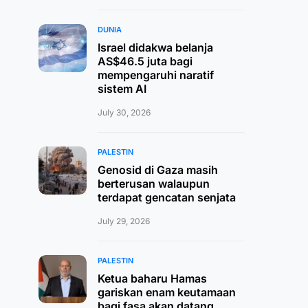
DUNIA
Israel didakwa belanja
AS$46.5 juta bagi
mempengaruhi naratif
sistem AI
July 30, 2026
PALESTIN
Genosid di Gaza masih
berterusan walaupun
terdapat gencatan senjata
July 29, 2026
PALESTIN
Ketua baharu Hamas
gariskan enam keutamaan
bagi fasa akan datang