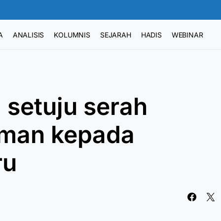
A
ANALISIS
KOLUMNIS
SEJARAH
HADIS
WEBINAR
 setuju serah
aman kepada
ru