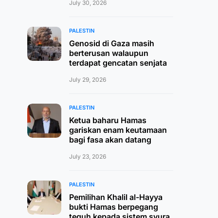
July 30, 2026
PALESTIN
Genosid di Gaza masih
berterusan walaupun
terdapat gencatan senjata
July 29, 2026
PALESTIN
Ketua baharu Hamas
gariskan enam keutamaan
bagi fasa akan datang
July 23, 2026
PALESTIN
Pemilihan Khalil al-Hayya
bukti Hamas berpegang
teguh kepada sistem syura