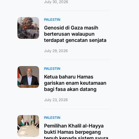
July 30, 2026
PALESTIN
Genosid di Gaza masih
berterusan walaupun
terdapat gencatan senjata
July 29, 2026
PALESTIN
Ketua baharu Hamas
gariskan enam keutamaan
bagi fasa akan datang
July 23, 2026
PALESTIN
Pemilihan Khalil al-Hayya
bukti Hamas berpegang
teguh kepada sistem syura