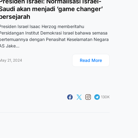
Presiden Israel: Normalisasi Israel-
Saudi akan menjadi ‘game changer’
bersejarah
Presiden Israel Isaac Herzog memberitahu
Persidangan Institut Demokrasi Israel bahawa semasa
pertemuannya dengan Penasihat Keselamatan Negara
AS Jake…
Read More
May 21, 2024
130K