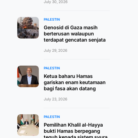
July 30, 2026
PALESTIN
Genosid di Gaza masih
berterusan walaupun
terdapat gencatan senjata
July 29, 2026
PALESTIN
Ketua baharu Hamas
gariskan enam keutamaan
bagi fasa akan datang
July 23, 2026
PALESTIN
Pemilihan Khalil al-Hayya
bukti Hamas berpegang
teguh kepada sistem syura