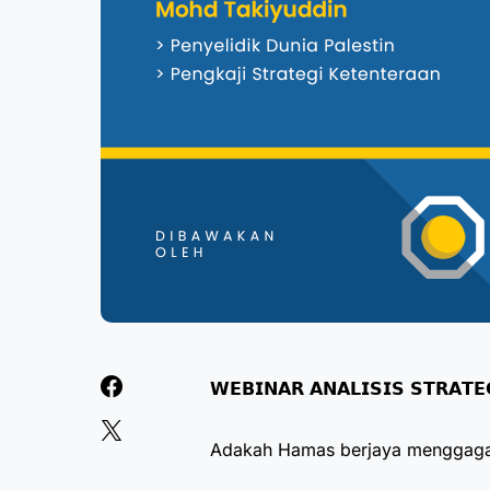
𝗪𝗘𝗕𝗜𝗡𝗔𝗥 𝗔𝗡𝗔𝗟𝗜𝗦𝗜𝗦 𝗦𝗧𝗥𝗔𝗧
Adakah Hamas berjaya menggagalk