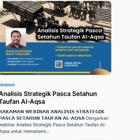
WEBINAR
Analisis Strategik Pasca Setahun
Taufan Al-Aqsa
𝗥𝗔𝗞𝗔𝗠𝗔𝗡 𝗪𝗘𝗕𝗜𝗡𝗔𝗥 𝗔𝗡𝗔𝗟𝗜𝗦𝗜𝗦 𝗦𝗧𝗥𝗔𝗧𝗘𝗚𝗜𝗞
𝗣𝗔𝗦𝗖𝗔 𝗦𝗘𝗧𝗔𝗛𝗨𝗡 𝗧𝗔𝗨𝗙𝗔𝗡 𝗔𝗟-𝗔𝗤𝗦𝗔 Dengarkan
webinar Analisis Strategik Pasca Setahun Taufan Al-
Aqsa untuk memahami…