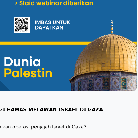
𝗚𝗜 𝗛𝗔𝗠𝗔𝗦 𝗠𝗘𝗟𝗔𝗪𝗔𝗡 𝗜𝗦𝗥𝗔𝗘𝗟 𝗗𝗜 𝗚𝗔𝗭𝗔
an operasi penjajah Israel di Gaza?