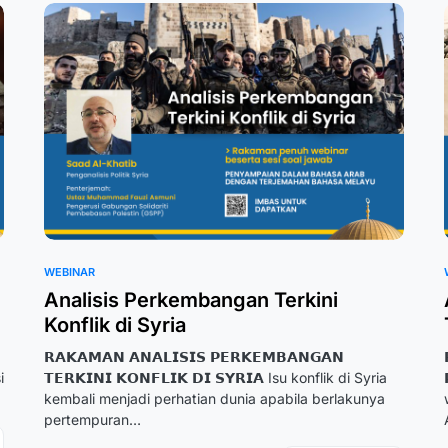
WEBINAR
Analisis Perkembangan Terkini
Konflik di Syria
𝗥𝗔𝗞𝗔𝗠𝗔𝗡 𝗔𝗡𝗔𝗟𝗜𝗦𝗜𝗦 𝗣𝗘𝗥𝗞𝗘𝗠𝗕𝗔𝗡𝗚𝗔𝗡
i
𝗧𝗘𝗥𝗞𝗜𝗡𝗜 𝗞𝗢𝗡𝗙𝗟𝗜𝗞 𝗗𝗜 𝗦𝗬𝗥𝗜𝗔 Isu konflik di Syria
kembali menjadi perhatian dunia apabila berlakunya
pertempuran…