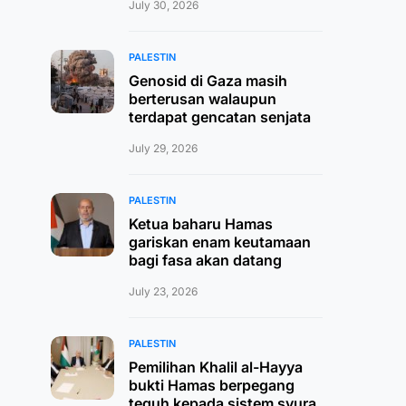
July 30, 2026
PALESTIN
Genosid di Gaza masih
berterusan walaupun
terdapat gencatan senjata
July 29, 2026
PALESTIN
Ketua baharu Hamas
gariskan enam keutamaan
bagi fasa akan datang
July 23, 2026
PALESTIN
Pemilihan Khalil al-Hayya
bukti Hamas berpegang
teguh kepada sistem syura