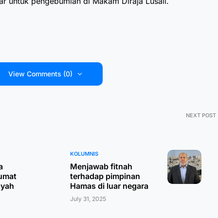
ar untuk pengebumian di Makam Diraja Lusail.
View Comments (0)
NEXT POST
KOLUMNIS
a
Menjawab fitnah
umat
terhadap pimpinan
ayah
Hamas di luar negara
July 31, 2025