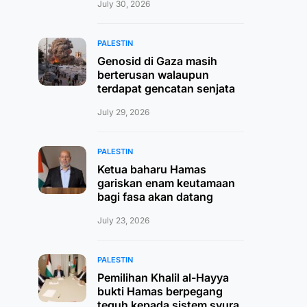
July 30, 2026
PALESTIN
Genosid di Gaza masih
berterusan walaupun
terdapat gencatan senjata
July 29, 2026
PALESTIN
Ketua baharu Hamas
gariskan enam keutamaan
bagi fasa akan datang
July 23, 2026
PALESTIN
Pemilihan Khalil al-Hayya
bukti Hamas berpegang
teguh kepada sistem syura